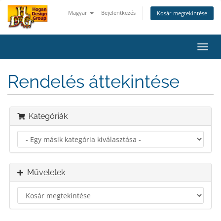
Magyar
Bejelentkezés
Kosár megtekintése
Váltá
a
navig
Rendelés áttekintése
Kategóriák
Műveletek